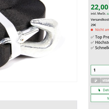
22,00
inkl. MwSt.
z
Versandkoste
29€
Nicht am
✅ Top Pre
✅ Höchst
✅ Schnell
Dat