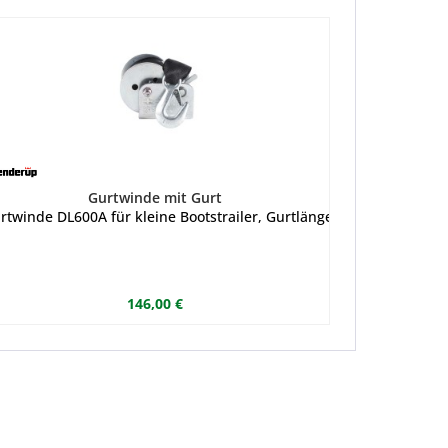
Gurtwinde mit Gurt
ür Brenderup-Bootstrailer bis 1500kg, maximales Zuggewicht 635 
rtwinde DL600A für kleine Bootstrailer, Gurtlänge 4,6 m, maximal
146,00 €