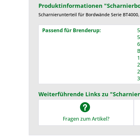
Produktinformationen "Scharnierb
Scharnierunterteil für Bordwände Serie BT4000,
Passend für Brenderup:
5
5
6
B
1
2
2
3
Weiterführende Links zu "Scharnie
Fragen zum Artikel?