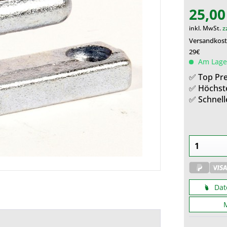
25,00
inkl. MwSt.
z
Versandkoste
29€
Am Lager
✅ Top Pre
✅ Höchst
✅ Schnell
Dat