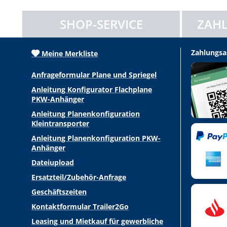
SHOP-SERVICE
ZAHL
Zahlungsa
Meine Merkliste
Anfrageformular Plane und Spriegel
Anleitung Konfigurator Flachplane
PKW-Anhänger
Anleitung Planenkonfiguration
Kleintransporter
Anleitung Planenkonfiguration PKW-
Anhänger
Dateiupload
Ersatzteil/Zubehör-Anfrage
Geschäftszeiten
Kontaktformular Trailer2Go
Leasing und Mietkauf für gewerbliche