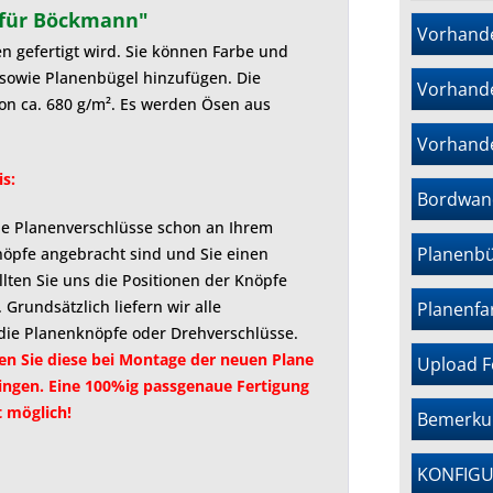
angegeben werden. Die Bilder sind beispielhaft,
keine Bordwandaufbauten vorhanden oder nur
Positionen der Knöpfe per Maßskizze übermitteln
einstellbar.
geben.
 für Böckmann"
Vorhand
die Ausführungen der Pendelklappen können
Reling vorhanden.
(E-Mail oder Upload). Grundsätzlich liefern wir alle
n gefertigt wird. Sie können Farbe und
Sie können die Konfiguration drucken oder als PDF
abweichen.
Montageteile zu Ihrer Bestellung mit, also auch die
sowie Planenbügel hinzufügen. Die
Vorhand
herunterladen (Datenblatt oder PDF Angebot)
Planenknöpfe oder Drehverschlüsse. Bei bereits
on ca. 680 g/m². Es werden Ösen aus
montierten Drehverschlüssen müssen Sie diese bei
Vorhand
Montage der neuen Plane ggf. entfernen und
passend zur Plane neu anbringen. Eine
s:
Bordwan
passgenaue Fertigung für vorhandene
che Planenverschlüsse schon an Ihrem
Drehverschlüsse ist leider nicht möglich.
Planenbü
öpfe angebracht sind und Sie einen
lten Sie uns die Positionen der Knöpfe
Grundsätzlich liefern wir alle
Planenf
h die Planenknöpfe oder Drehverschlüsse.
en Sie diese bei Montage der neuen Plane
Upload 
ingen. Eine 100%ig passgenaue Fertigung
t möglich!
Bemerku
KONFIG