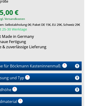
größe
5,00 €
zgl. Versandkosten
n: Selbstabholung 0€; Paket DE 15€, EU 29€, Schweiz 29€
it 25-30 Werktage
ät Made in Germany
naue Fertigung
e & zuverlässige Lieferung
ne für Böckmann Kasteninnenmaß:
¹
ssung und Typ
¹
ndhöhe
¹
dmaterial
¹