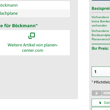
Böckmann
Basisprei
lachplane
Vorhandene 
keine Bordw
ne für Böckmann"
vorhanden
Vorhandene
Bordwandpla
Planenversc
Weitere Artikel von planen-
Ihr Preis:
center.com
¹ Pflichtfel
Dat