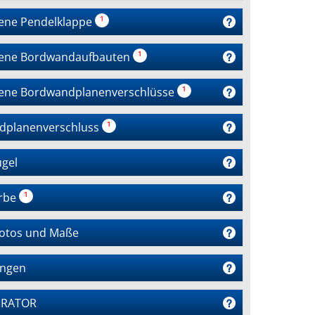
ene Pendelklappe
¹
ene Bordwandaufbauten
¹
ene Bordwandplanenverschlüsse
¹
dplanenverschluss
¹
gel
arbe
¹
Fotos und Maße
ngen
URATOR