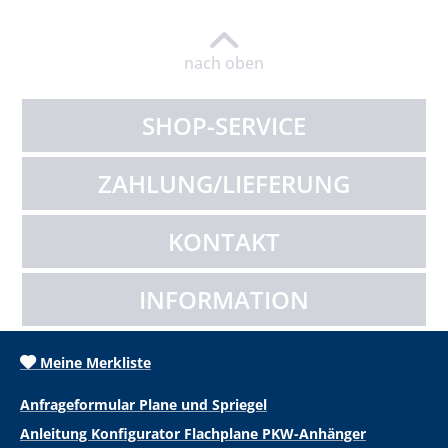
nach oben
SHOP-SERVICE
ZAHLUNG/LIEFERUNG
KONTAKT
INFORMATION
Meine Merkliste
Anfrageformular Plane und Spriegel
Anleitung Konfigurator Flachplane PKW-Anhänger