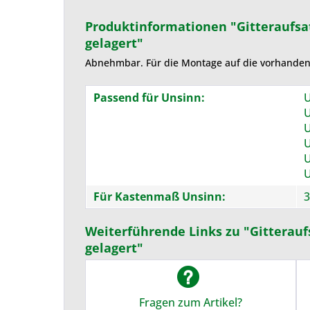
Produktinformationen "Gitteraufsa
gelagert"
Abnehmbar. Für die Montage auf die vorhande
Passend für Unsinn:
U
U
U
U
U
U
Für Kastenmaß Unsinn:
3
Weiterführende Links zu "Gitterauf
gelagert"
Fragen zum Artikel?