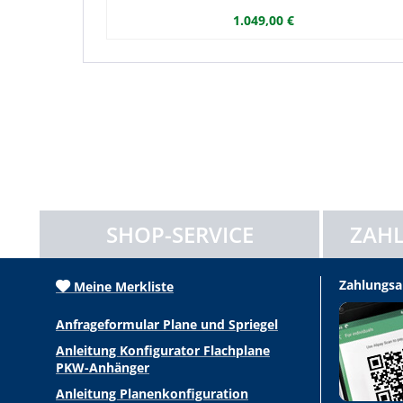
1.049,00 €
SHOP-SERVICE
ZAHL
Zahlungsa
Meine Merkliste
Anfrageformular Plane und Spriegel
Anleitung Konfigurator Flachplane
PKW-Anhänger
Anleitung Planenkonfiguration