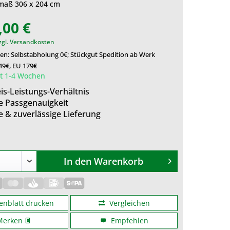
maß 306 x 204 cm
,00 €
zgl. Versandkosten
en: Selbstabholung 0€; Stückgut Spedition ab Werk
49€, EU 179€
it 1-4 Wochen
is-Leistungs-Verhältnis
e Passgenauigkeit
e & zuverlässige Lieferung
In den
Warenkorb
enblatt drucken
Vergleichen
Merken
Empfehlen