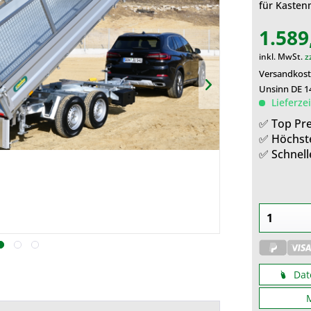
für Kasten
1.589
inkl. MwSt.
z
Versandkost
Unsinn DE 1
Lieferze
✅ Top Pre
✅ Höchst
✅ Schnell
Dat