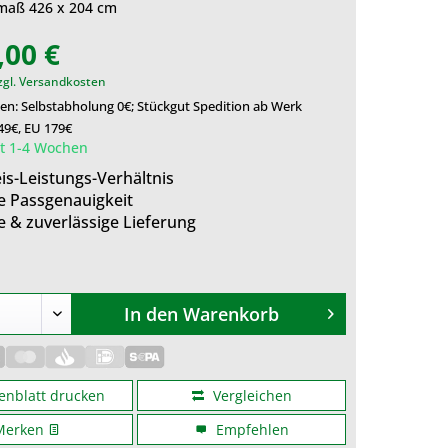
maß 426 x 204 cm
,00 €
zgl. Versandkosten
en: Selbstabholung 0€; Stückgut Spedition ab Werk
49€, EU 179€
it 1-4 Wochen
is-Leistungs-Verhältnis
e Passgenauigkeit
e & zuverlässige Lieferung
In den
Warenkorb
enblatt drucken
Vergleichen
Merken
Empfehlen