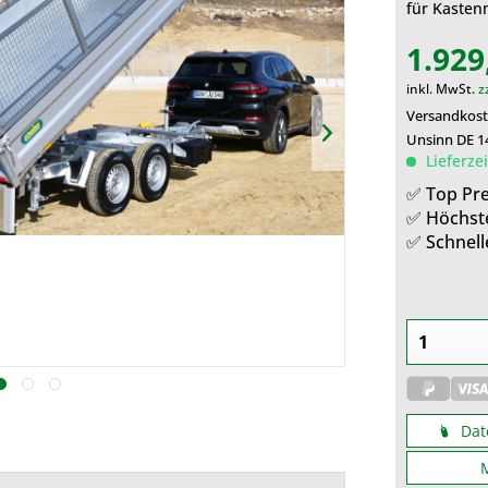
für Kasten
1.929
inkl. MwSt.
z
Versandkost
Unsinn DE 1
Lieferze
✅ Top Pre
✅ Höchst
✅ Schnell
Dat