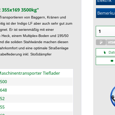
Elektrik
Ihrer Konfiguration eine individuelle Bezeichnung
umfallen, rollen, herabfallen oder vermeidbaren
geben.
Lärm erzeugen kann. Die Verantwortung der
 355x169 3500kg"
Bemerku
Ladungssicherung liegt beim Fahrer, Halter und
m Transportieren von Baggern, Kränen und
Sie können die Konfiguration drucken oder als PDF
beim Verlader.
tig ist der Indigo LF aber auch sehr gut
zum
herunterladen (Datenblatt oder PDF Angebot)
gnet. Er ist serienmäßig mit einer
Denken Sie deshalb immer daran, Ihre Ladung vor
Heck, einem Multiplex-Boden und 195/50
Fahrtbeginn entsprechend zu sichern. Hier finden
und die soliden Stahlwände machen diesen
Sie die notwendigen Hilfsmittel für das Beladen
ahrkomfort und eine optimale Straßenlage
und anschließende Sichern.
Dat
arabelfederung inkl. Stoßdämpfer
aschinentransporter Tieflader
500
648
52
55