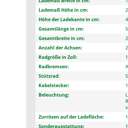
Lademaß Breite in cm:
1
Lademaß Höhe in cm:
2
Höhe der Ladekante in cm:
4
Gesamtlänge in cm:
5
Gesamtbreite in cm:
2
Anzahl der Achsen:
2
Radgröße in Zoll:
1
Radbremsen:
A
Stützrad:
S
Kabelstecker:
1
Beleuchtung:
L
R
v
Zurrösen auf der Ladefläche:
1
Sonderausstattung:
1