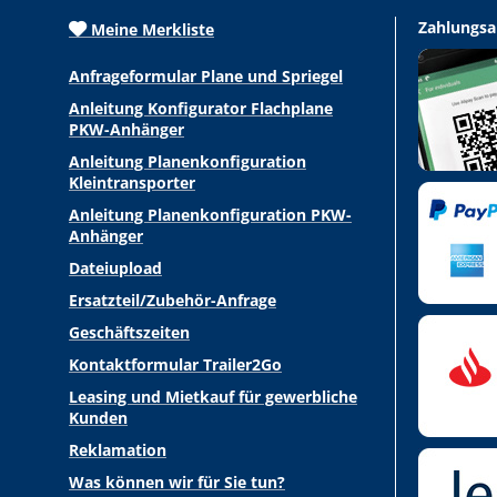
Zahlungsa
Meine Merkliste
Anfrageformular Plane und Spriegel
Anleitung Konfigurator Flachplane
PKW-Anhänger
Anleitung Planenkonfiguration
Kleintransporter
Anleitung Planenkonfiguration PKW-
Anhänger
Dateiupload
Ersatzteil/Zubehör-Anfrage
Geschäftszeiten
Kontaktformular Trailer2Go
Leasing und Mietkauf für gewerbliche
Kunden
Reklamation
Was können wir für Sie tun?