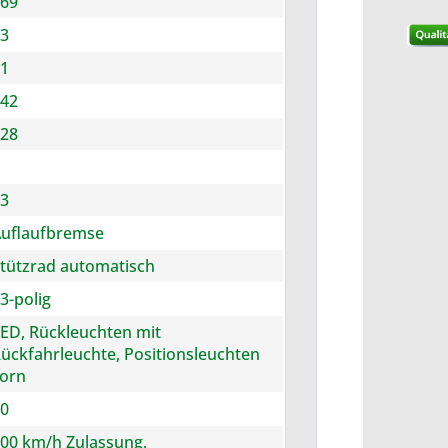
69
3
1
42
28
3
uflaufbremse
tützrad automatisch
3-polig
ED, Rückleuchten mit
ückfahrleuchte, Positionsleuchten
orn
0
00 km/h Zulassung,