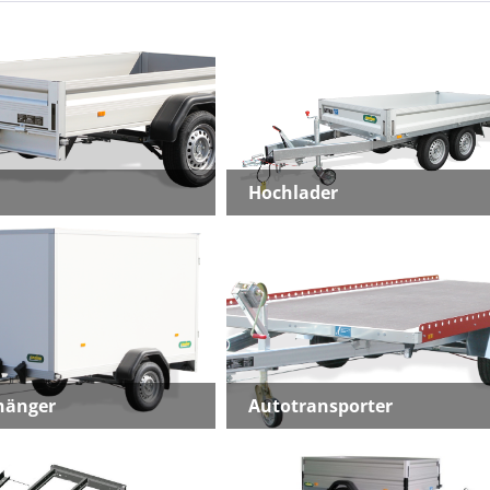
Hochlader
hänger
Autotransporter