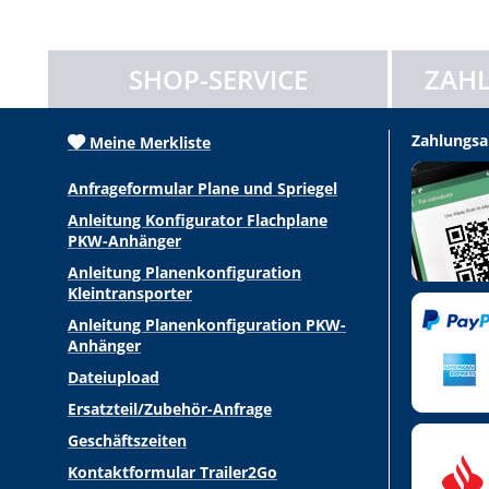
SHOP-SERVICE
ZAHL
Zahlungsa
Meine Merkliste
Anfrageformular Plane und Spriegel
Anleitung Konfigurator Flachplane
PKW-Anhänger
Anleitung Planenkonfiguration
Kleintransporter
Anleitung Planenkonfiguration PKW-
Anhänger
Dateiupload
Ersatzteil/Zubehör-Anfrage
Geschäftszeiten
Kontaktformular Trailer2Go