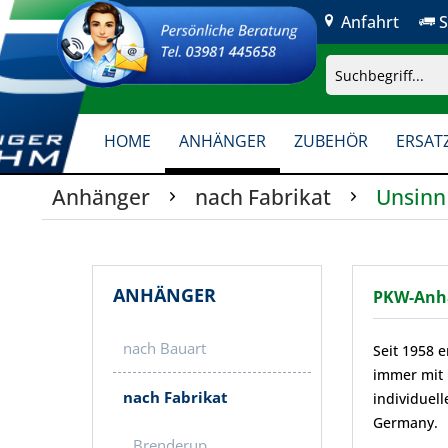
Anfahrt
S
HOME
ANHÄNGER
ZUBEHÖR
ERSATZ
Anhänger
nach Fabrikat
Unsinn
ANHÄNGER
PKW-Anhä
nach Bauart
Seit 1958 
immer mit 
nach Fabrikat
individuel
Germany.
Brenderup