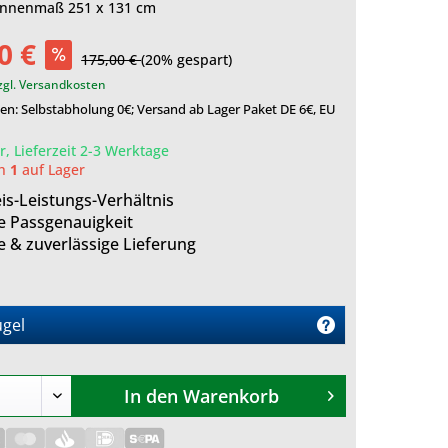
innenmaß 251 x 131 cm
0 €
175,00 €
(20% gespart)
zgl. Versandkosten
n: Selbstabholung 0€; Versand ab Lager Paket DE 6€, EU
, Lieferzeit 2-3 Werktage
ch
1
auf Lager
is-Leistungs-Verhältnis
e Passgenauigkeit
e & zuverlässige Lieferung
gel
In den
Warenkorb