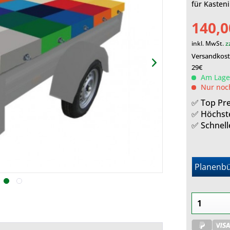
für Kasten
140,0
inkl. MwSt.
z
Versandkoste
29€
Am Lager
Nur no
✅ Top Pre
✅ Höchst
✅ Schnell
Planenbü
Planenbügel
Zur Unterstützung der Plane. Verhindert Wasser-
und Schneeansammlung auf der Plane. Kein
Flattern während der Fahrt durch straffen Sitz der