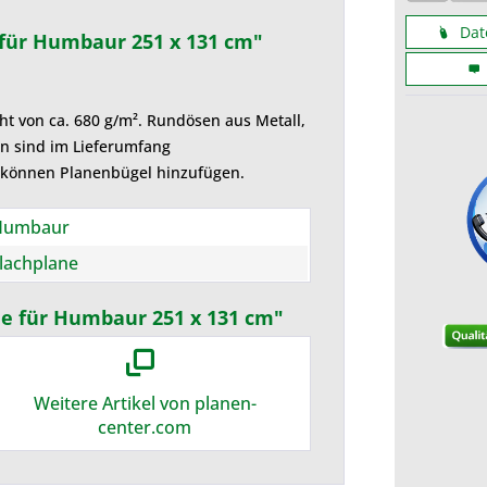
Plane. Planenbügel sind nach dem
Dat
für Humbaur 251 x 131 cm"
Teleskopprinzip einfach auf die Kastenbreite
einstellbar.
ht von ca. 680 g/m². Rundösen aus Metall,
n sind im Lieferumfang
e können Planenbügel hinzufügen.
Humbaur
lachplane
ne für Humbaur 251 x 131 cm"
Weitere Artikel von planen-
center.com