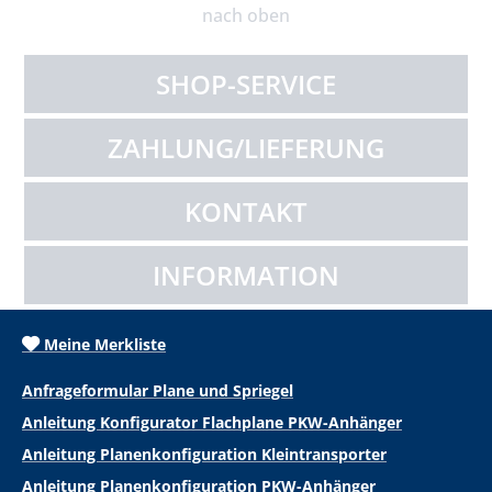
nach oben
SHOP-SERVICE
ZAHLUNG/LIEFERUNG
KONTAKT
INFORMATION
Meine Merkliste
Anfrageformular Plane und Spriegel
Anleitung Konfigurator Flachplane PKW-Anhänger
Anleitung Planenkonfiguration Kleintransporter
Anleitung Planenkonfiguration PKW-Anhänger