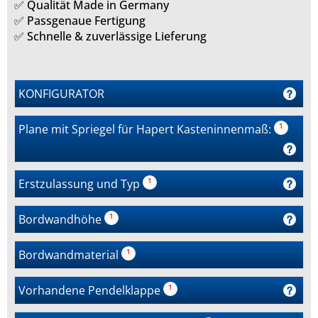
✅ Qualität Made in Germany
✅ Passgenaue Fertigung
✅ Schnelle & zuverlässige Lieferung
KONFIGURATOR
Plane mit Spriegel für Hapert Kasteninnenmaß:
¹
r
n
e
Erstzulassung und Typ
¹
r
,
Bordwandhöhe
¹
Bordwandmaterial
¹
Vorhandene Pendelklappe
¹