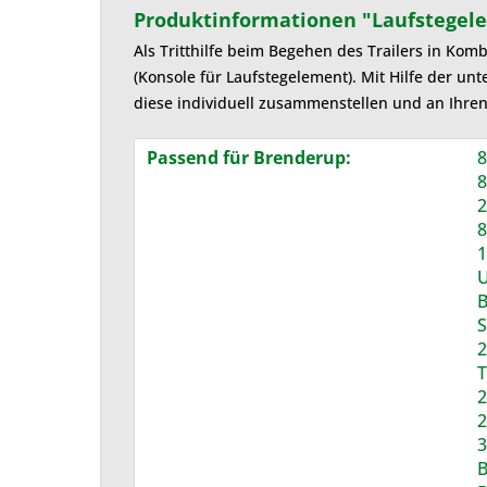
Produktinformationen "Laufstegel
Als Tritthilfe beim Begehen des Trailers in Ko
(Konsole für Laufstegelement). Mit Hilfe der un
diese individuell zusammenstellen und an Ihren
Passend für Brenderup:
8
8
2
8
1
U
B
S
2
T
2
2
3
B