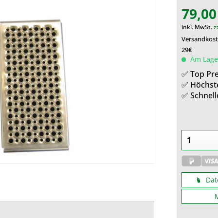
79,00
inkl. MwSt.
z
Versandkoste
29€
Am Lager
✅ Top Pre
✅ Höchst
✅ Schnell
Dat