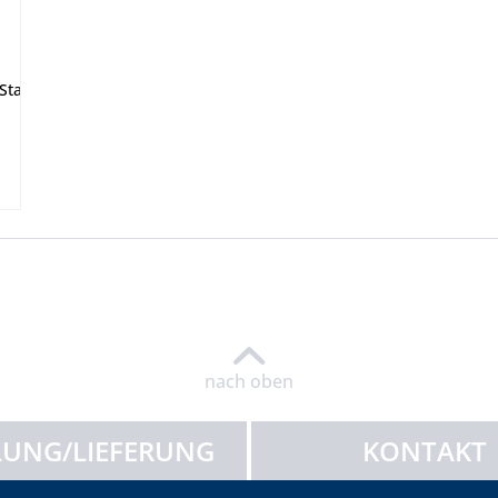
 Stahl für die Befestigung eines Laufsteges oder anderer Auflage
nach oben
UNG/LIEFERUNG
KONTAKT