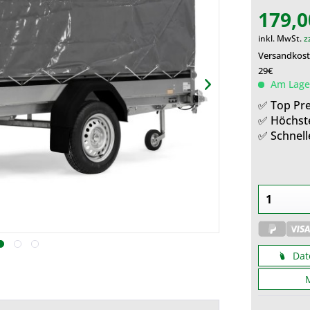
179,0
inkl. MwSt.
z
Versandkoste
29€
Am Lager
✅ Top Pre
✅ Höchst
✅ Schnell
Dat