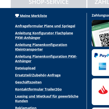
SHOP-SERVICE
ZAHL
Zahlungsa
Meine Merkliste
Anfrageformular Plane und Spriegel
Anleitung Konfigurator Flachplane
PKW-Anhänger
Anleitung Planenkonfiguration
Kleintransporter
Anleitung Planenkonfiguration PKW-
Anhänger
Dateiupload
Ersatzteil/Zubehör-Anfrage
Geschäftszeiten
Kontaktformular Trailer2Go
Leasing und Mietkauf für gewerbliche
Kunden
Reklamation