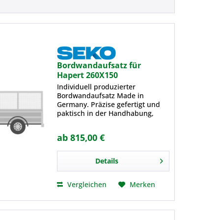
Individuell produzierter
Bordwandaufsatz Made in
Germany. Präzise gefertigt und
paktisch in der Handhabung,
auch dank des patentierten
Verschlußsystems. Die
ab 815,00 €
Bordwandaufsätze bieten wir in
drei Grundvarianten an,
durchlässig mit Gitter...
Details
Vergleichen
Merken