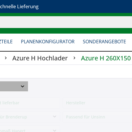
chnelle Lieferung
TEILE
PLANENKONFIGURATOR
SONDERANGEBOTE
Azure H Hochlader
Azure H 260X150
Achsstoßdämpfer Universal
bis 1500 kg