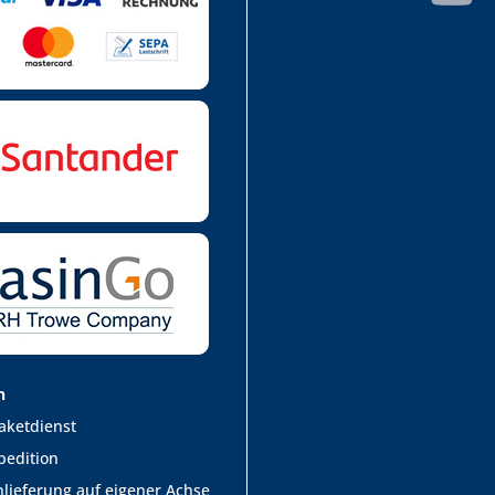
n
aketdienst
pedition
lieferung auf eigener Achse