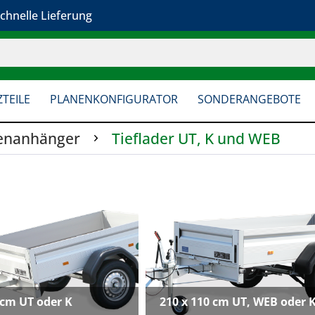
chnelle Lieferung
TEILE
PLANENKONFIGURATOR
SONDERANGEBOTE
enanhänger
Tieflader UT, K und WEB
 cm UT oder K
210 x 110 cm UT, WEB oder 