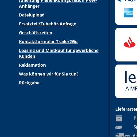
Anleitung Planenkonfiguration PKW-
Anhänger
Dateiupload
Ersatzteil/Zubehör-Anfrage
Geschäftszeiten
Kontaktformular Trailer2Go
Leasing und Mietkauf für gewerbliche
Kunden
Reklamation
Was können wir für Sie tun?
Rückgabe
Lieferarte
P
S
An