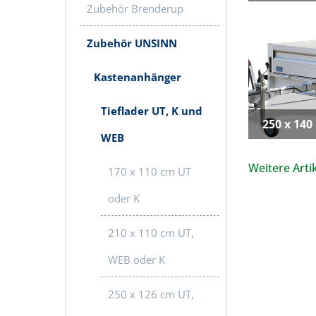
Zubehör Brenderup
Zubehör UNSINN
Kastenanhänger
Tieflader UT, K und
250 x 140
WEB
Weitere Artik
170 x 110 cm UT
oder K
210 x 110 cm UT,
WEB oder K
250 x 126 cm UT,