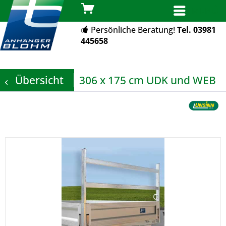
MENÜ
Persönliche Beratung!
Tel. 03981
445658
Übersicht
306 x 175 cm UDK und WEB