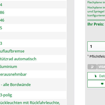
Flachplane in
4
Hochplane ind
und Spriegel 
86
konfiguriere
46
Ihr Preis:
5
3
uflaufbremse
¹ Pflichtfel
tützrad automatisch
Aluminium
herausnehmbar
Dat
 - alle Bordwände
3-polig
ückleuchten mit Rückfahrleuchte,