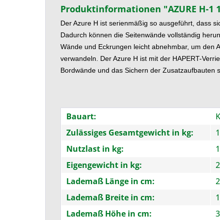
Produktinformationen "AZURE H-1 
Der Azure H ist serienmäßig so ausgeführt, dass s
Dadurch können die Seitenwände vollständig herun
Wände
und Eckrungen leicht abnehmbar, um den A
verwandeln.
Der Azure H ist mit der HAPERT-Verrie
Bordwände
und das Sichern der Zusatzaufbauten
s
Bauart:
K
Zulässiges Gesamtgewicht in kg:
1
Nutzlast in kg:
1
Eigengewicht in kg:
2
Lademaß Länge in cm:
2
Lademaß Breite in cm:
1
Lademaß Höhe in cm:
3