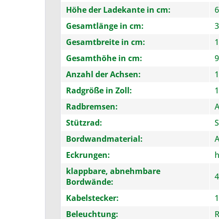
Höhe der Ladekante in cm:
6
Gesamtlänge in cm:
3
Gesamtbreite in cm:
1
Gesamthöhe in cm:
9
Anzahl der Achsen:
1
Radgröße in Zoll:
1
Radbremsen:
A
Stützrad:
S
Bordwandmaterial:
Eckrungen:
klappbare, abnehmbare
4
Bordwände:
Kabelstecker:
1
Beleuchtung:
R