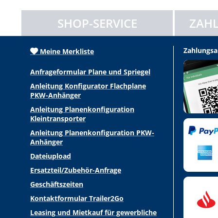
SHOP-SERVICE
ZAHL
Zahlungsa
Meine Merkliste
Anfrageformular Plane und Spriegel
Anleitung Konfigurator Flachplane
PKW-Anhänger
Anleitung Planenkonfiguration
Kleintransporter
Anleitung Planenkonfiguration PKW-
Anhänger
Dateiupload
Ersatzteil/Zubehör-Anfrage
Geschäftszeiten
Kontaktformular Trailer2Go
Leasing und Mietkauf für gewerbliche