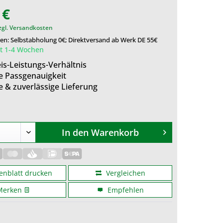
 €
zgl. Versandkosten
en: Selbstabholung 0€; Direktversand ab Werk DE 55€
it 1-4 Wochen
is-Leistungs-Verhältnis
e Passgenauigkeit
e & zuverlässige Lieferung
In den
Warenkorb
enblatt drucken
Vergleichen
Merken
Empfehlen