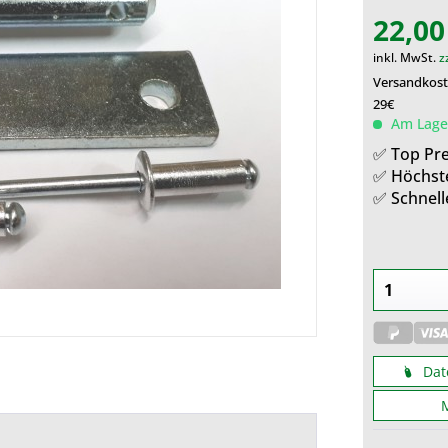
22,00
inkl. MwSt.
z
Versandkoste
29€
Am Lager
✅ Top Pre
✅ Höchst
✅ Schnell
Dat