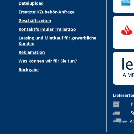
Dateiupload
Ersatzteil/Zubehör-Anfrage
Geschäftszeiten
Kontaktformular Trailer2Go
Leasing und Mietkauf für gewerbliche
Kunden
Reklamation
Was können wir für Sie tun?
Rückgabe
Lieferarte
P
S
An