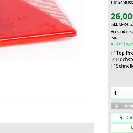
für Schluss
26,00
inkl. MwSt.
z
Versandkoste
29€
Am Lager
✅ Top Pre
✅ Höchst
✅ Schnell
Dat