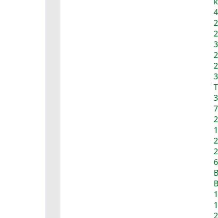
k
4
2
2
3
2
2
3
T
3
7
2
1
2
2
6
B
B
1
1
2