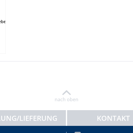
belschlussleuchte, Bajonettanschluss, Leuchtmittel, H: 136 x B: 2
nach oben
UNG/LIEFERUNG
KONTAKT