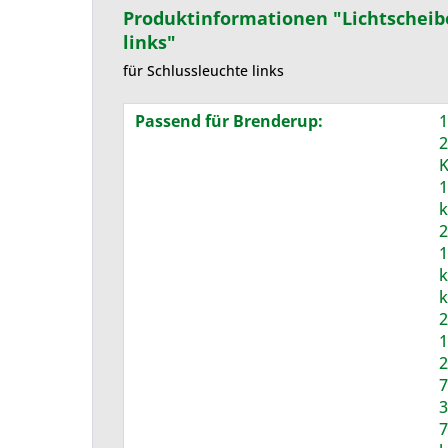
Produktinformationen "Lichtscheibe
links"
für Schlussleuchte links
Passend für Brenderup:
1
2
K
1
k
2
1
k
k
2
1
2
7
3
7