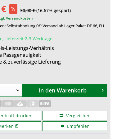
 €
30,00 €
(16,67% gespart)
zgl. Versandkosten
n: Selbstabholung 0€; Versand ab Lager Paket DE 6€, EU
, Lieferzeit 2-3 Werktage
is-Leistungs-Verhältnis
e Passgenauigkeit
e & zuverlässige Lieferung
In den
Warenkorb
enblatt drucken
Vergleichen
Merken
Empfehlen