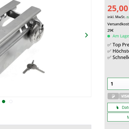
25,00
inkl. MwSt.
z
Versandkoste
29€
Am Lager
✅ Top Pre
✅ Höchst
✅ Schnell
Dat