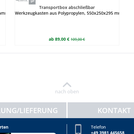
Transportbox abschließbar
mengefaltet 320 x 40 x 265 mm Farbe schwarz inkl. Bodenverstärk
Werkzeugkasten aus Polypropylen, 550x250x295 mm, abschli
ab 89,00 €
109,00 €
nach oben
UNG/LIEFERUNG
KONTAKT
rten
Telefon
+49 3981 445658