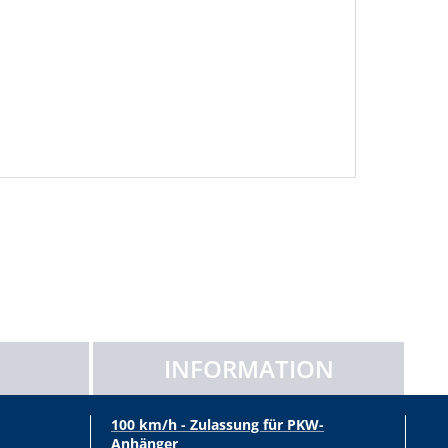
ung und Grifflöcher Passt in jeden Kofferraum. Praktisch zur Au
eßbar Höhe mit Verschluss 294 mm Kapazität: 23 l, Max. Belastung
INFORMATION
100 km/h - Zulassung für PKW-
Anhänger