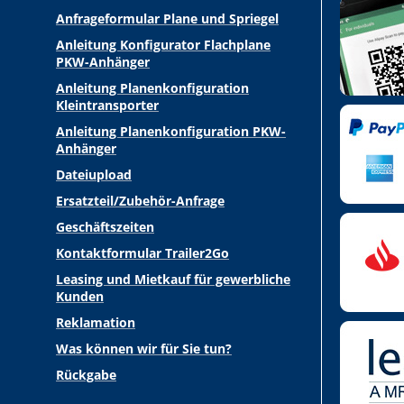
Anfrageformular Plane und Spriegel
Anleitung Konfigurator Flachplane
PKW-Anhänger
Anleitung Planenkonfiguration
Kleintransporter
Anleitung Planenkonfiguration PKW-
Anhänger
Dateiupload
Ersatzteil/Zubehör-Anfrage
Geschäftszeiten
Kontaktformular Trailer2Go
Leasing und Mietkauf für gewerbliche
Kunden
Reklamation
Was können wir für Sie tun?
Rückgabe