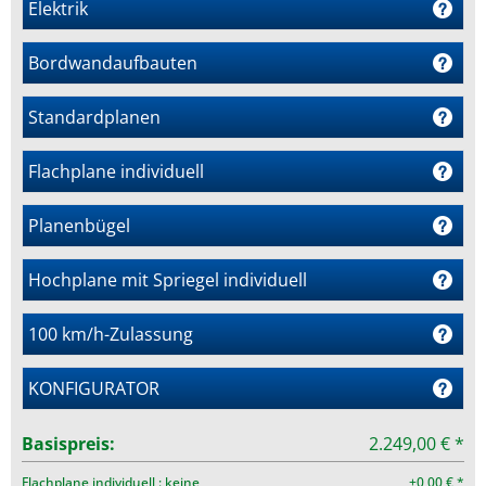
Elektrik
Bordwandaufbauten
m
Standardplanen
Flachplane individuell
Planenbügel
Hochplane mit Spriegel individuell
100 km/h-Zulassung
KONFIGURATOR
Basispreis:
2.249,00 € *
Flachplane individuell : keine
+0,00 € *